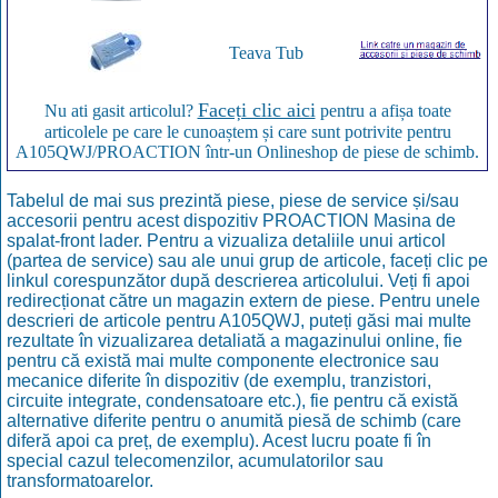
Teava Tub
Faceți clic aici
Nu ati gasit articolul?
pentru a afișa toate
articolele pe care le cunoaștem și care sunt potrivite pentru
A105QWJ/PROACTION într-un Onlineshop de piese de schimb.
Tabelul de mai sus prezintă piese, piese de service și/sau
accesorii pentru acest dispozitiv PROACTION Masina de
spalat-front lader. Pentru a vizualiza detaliile unui articol
(partea de service) sau ale unui grup de articole, faceți clic pe
linkul corespunzător după descrierea articolului. Veți fi apoi
redirecționat către un magazin extern de piese. Pentru unele
descrieri de articole pentru A105QWJ, puteți găsi mai multe
rezultate în vizualizarea detaliată a magazinului online, fie
pentru că există mai multe componente electronice sau
mecanice diferite în dispozitiv (de exemplu, tranzistori,
circuite integrate, condensatoare etc.), fie pentru că există
alternative diferite pentru o anumită piesă de schimb (care
diferă apoi ca preț, de exemplu). Acest lucru poate fi în
special cazul telecomenzilor, acumulatorilor sau
transformatoarelor.