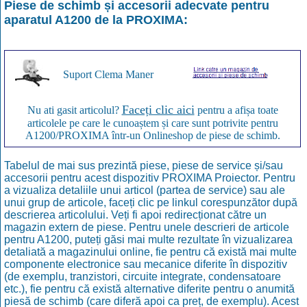
Piese de schimb și accesorii adecvate pentru
aparatul
A1200
de la
PROXIMA
:
Suport Clema Maner
Faceți clic aici
Nu ati gasit articolul?
pentru a afișa toate
articolele pe care le cunoaștem și care sunt potrivite pentru
A1200/PROXIMA într-un Onlineshop de piese de schimb.
Tabelul de mai sus prezintă piese, piese de service și/sau
accesorii pentru acest dispozitiv PROXIMA Proiector. Pentru
a vizualiza detaliile unui articol (partea de service) sau ale
unui grup de articole, faceți clic pe linkul corespunzător după
descrierea articolului. Veți fi apoi redirecționat către un
magazin extern de piese. Pentru unele descrieri de articole
pentru A1200, puteți găsi mai multe rezultate în vizualizarea
detaliată a magazinului online, fie pentru că există mai multe
componente electronice sau mecanice diferite în dispozitiv
(de exemplu, tranzistori, circuite integrate, condensatoare
etc.), fie pentru că există alternative diferite pentru o anumită
piesă de schimb (care diferă apoi ca preț, de exemplu). Acest