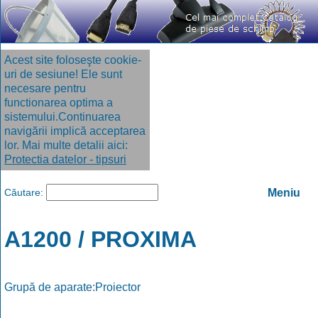
Acest site foloseşte cookie-
uri de sesiune! Ele sunt
necesare pentru
functionarea optima a
sistemului.Continuarea
navigării implică acceptarea
lor. Mai multe detalii aici:
Protectia datelor - tipsuri
Căutare:
Meniu
A1200 / PROXIMA
Grupă de aparate:Proiector