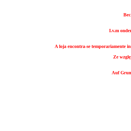
Bec
I.v.m onde
A loja encontra-se temporariamente i
Ze wzglę
Auf Grund