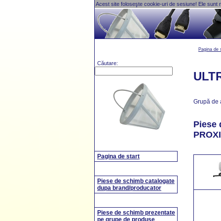
Acest site foloseşte cookie-uri de sesiune! Ele sunt 
Pagina de 
Căutare:
ULTR
Grupă de 
Piese 
PROX