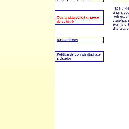
Tabelul de
unui artic
redirecțio
vizualizar
exemplu, t
diferă apo