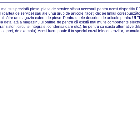
 mai sus prezintă piese, piese de service și/sau accesorii pentru acest dispozitiv P
ol (partea de service) sau ale unui grup de articole, faceți clic pe linkul corespunzăto
nat către un magazin extern de piese. Pentru unele descrieri de articole pentru UL
ea detaliată a magazinului online, fie pentru că există mai multe componente electro
ranzistori, circuite integrate, condensatoare etc.), fie pentru că există alternative d
i ca preț, de exemplu). Acest lucru poate fi în special cazul telecomenzilor, acumulat