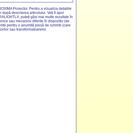
ROXIMA Proiector. Pentru a vizualiza detaliile
r după descrierea articolului. Veți fi apoi
TRALIGHTLX, puteți găsi mai multe rezultate în
nice sau mecanice diferite în dispozitiv (de
iferite pentru o anumită piesă de schimb (care
orilor sau transformatoarelor.