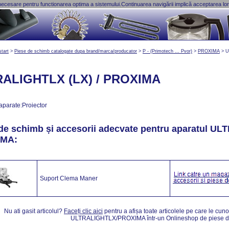
necesare pentru functionarea optima a sistemului.Continuarea navigării implică acceptarea lor. 
start
>
Piese de schimb catalogate dupa brand/marca/producator
>
P - (Primotech ... Pvor)
>
PROXIMA
>
U
ALIGHTLX (LX) / PROXIMA
aparate:Proiector
de schimb și accesorii adecvate pentru aparatul
ULT
IMA
:
Suport Clema Maner
Nu ati gasit articolul?
Faceți clic aici
pentru a afișa toate articolele pe care le cuno
ULTRALIGHTLX/PROXIMA într-un Onlineshop de piese d