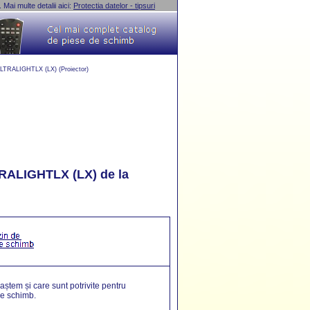
Mai multe detalii aici:
Protectia datelor - tipsuri
LTRALIGHTLX (LX) (Proiector)
RALIGHTLX (LX)
de la
aștem și care sunt potrivite pentru
e schimb.